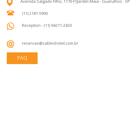
Avenida Salgado Filho, 1176 Jardim Maia - Guarulhos - SP
(11) 2181-5900
Reception - (11) 94211-2420
reservas@sableshotel.com.br
FAQ